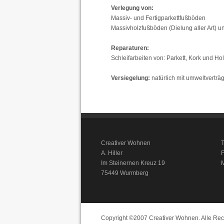
Verlegung von:
Massiv- und Fertigparkettfußböden
Massivholzfußböden (Dielung aller Art) u
Reparaturen:
Schleifarbeiten von: Parkett, Kork und 
Versiegelung:
natürlich mit umweltvertr
Creativer Wohnen
T
A. Hiller
F
Im Steinernen Kreuz 19
M
75449 Wurmberg
Copyright ©2007 Creativer Wohnen. Alle Rec