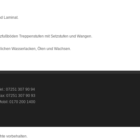
nd Laminat.
Holzfußböden Treppenstufen mit Setzstufen und Wangen.
äglichen Wasserlacken, Ölen und Wachsen.
el.: 07251 307 90 94
ax: 07251 307 90 93
obil: 0170 200 1400
hte vorbehalten.